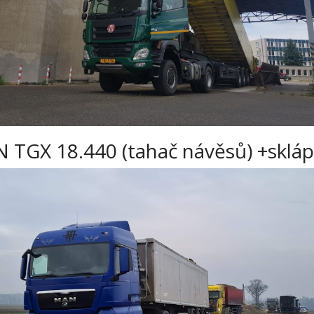
 TGX 18.440 (tahač návěsů) +skl