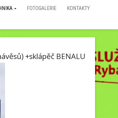
HNIKA
FOTOGALERIE
KONTAKTY
ávěsů) +sklápěč BENALU