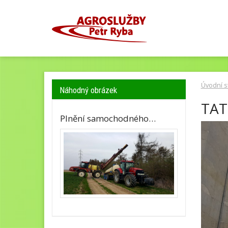
Úvodní s
Náhodný obrázek
TAT
Plnění samochodného…