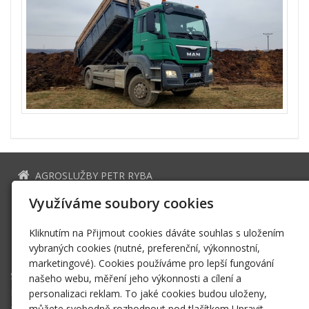
AGROSLUŽBY PETR RYBA
Třtice 204 271 01 Nové Strašecí
Využíváme soubory cookies
ryba.p@seznam.cz
Kliknutím na Přijmout cookies dáváte souhlas s uložením
+420 604 371 861
vybraných cookies (nutné, preferenční, výkonnostní,
Facebook
marketingové). Cookies používáme pro lepší fungování
Služby
našeho webu, měření jeho výkonnosti a cílení a
Doprava
personalizaci reklam. To jaké cookies budou uloženy,
můžete svobodně rozhodnout pod tlačítkem Upravit