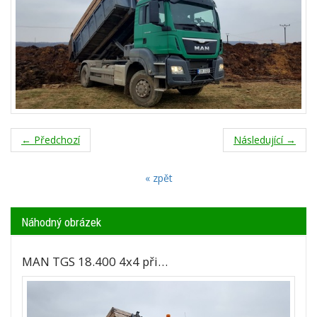
← Předchozí
Následující →
« zpět
Náhodný obrázek
MAN TGS 18.400 4x4 při…