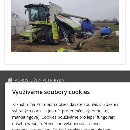
AGROSLUŽBY PETR RYBA
Třtice 204 271 01 Nové Strašecí
Využíváme soubory cookies
ryba.p@seznam.cz
Kliknutím na Přijmout cookies dáváte souhlas s uložením
+420 604 371 861
vybraných cookies (nutné, preferenční, výkonnostní,
Facebook
marketingové). Cookies používáme pro lepší fungování
Služby
našeho webu, měření jeho výkonnosti a cílení a
Doprava
personalizaci reklam. To jaké cookies budou uloženy,