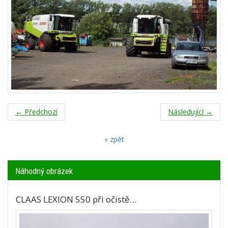
← Předchozí
Následující →
« zpět
Náhodný obrázek
CLAAS LEXION 550 při očistě…